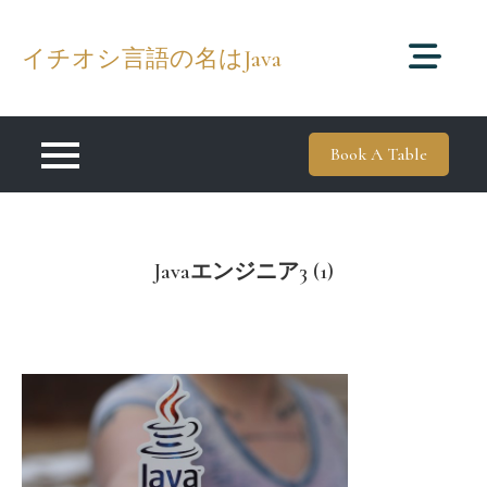
Skip
to
イチオシ言語の名はJava
content
Book A Table
Javaエンジニア3 (1)